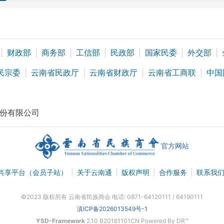
|
财政部
|
商务部
|
工信部
|
民政部
|
国家民委
|
外交部
|
民宗委
|
云南省民政厅
|
云南省财政厅
|
云南省工商联
|
中国
份有限公司
官方网站
共享平台（会员子站）
|
关于云南通
|
版权声明
|
合作服务
|
联系我
©2023 版权所有 云南省民族商会 电话: 0871-64120111 / 64190111
滇ICP备2026013549号-1
YSD-Framework
2.10 B20161101CN Powered By DR™