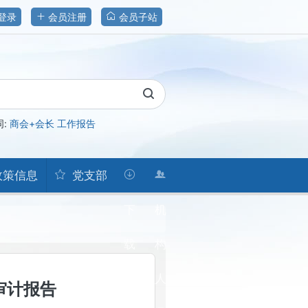
登录
会员注册
会员子站
词:
商会+会长
工作报告
政策信息
党支部
下
机
载
构
人
审计报告