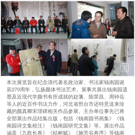
本次展览旨在纪念清代著名政治家、书法家钱南园诞
辰270周年，弘扬颜体书法艺术。展事共展出钱南园遗
墨及近现代学颜书有所成就的赵藩、陈荣昌、周钟岳
等人的近百件书法力作，河北省邢台市还特意送来珍
藏的颜真卿宋璟碑相关作品参展。主办单位事先已将
全部展出作品结集出版，包括《钱南园书画集》《钱
南园诗文集校注》《钱南园研究文集》等。展出作品
涵盖《九歌长卷》《枯树赋》《施芳谷寿序》等钱南