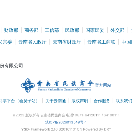
|
财政部
|
商务部
|
工信部
|
民政部
|
国家民委
|
外交部
|
民宗委
|
云南省民政厅
|
云南省财政厅
|
云南省工商联
|
中国
份有限公司
官方网站
共享平台（会员子站）
|
关于云南通
|
版权声明
|
合作服务
|
联系我
©2023 版权所有 云南省民族商会 电话: 0871-64120111 / 64190111
滇ICP备2026013549号-1
YSD-Framework
2.10 B20161101CN Powered By DR™