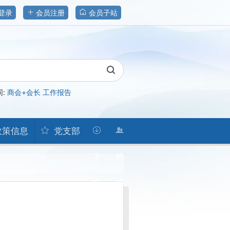
登录
会员注册
会员子站
词:
商会+会长
工作报告
政策信息
党支部
下
机
载
构
人